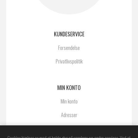
KUNDESERVICE
Forsendelse
Privatlivspolitik
MIN KONTO
Min konto
Adresser
Ordrer
Cookies hjælper os med at holde styr på varekurv og andre services. Ved at