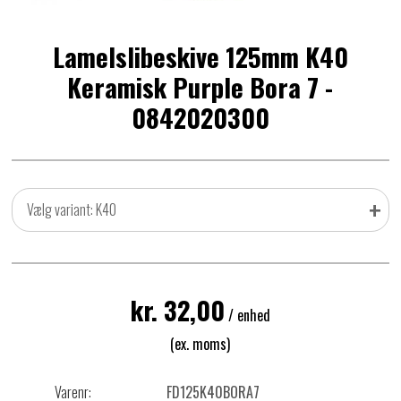
Lamelslibeskive 125mm K40
Keramisk Purple Bora 7 -
0842020300
+
Vælg variant: K40
kr. 32,00
/ enhed
(ex. moms)
Varenr:
FD125K40BORA7