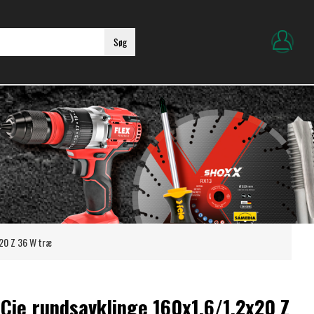
Søg
x20 Z 36 W træ
Cie rundsavklinge 160x1,6/1,2x20 Z