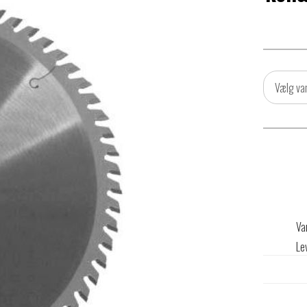
Vælg va
Va
Le