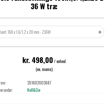
36 W træ
+
riant: 160 x 1,6/1,2 x 20 mm - Z36W
kr. 498,00
/ enhed
(ex. moms)
renr:
351602003687
verandør:
Koll&Cie