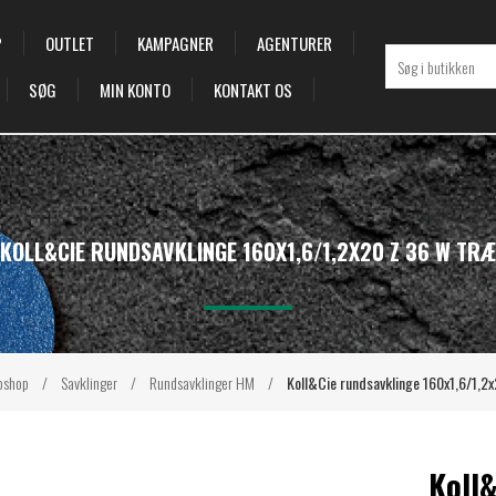
P
OUTLET
KAMPAGNER
AGENTURER
SØG
MIN KONTO
KONTAKT OS
KOLL&CIE RUNDSAVKLINGE 160X1,6/1,2X20 Z 36 W TRÆ
bshop
/
Savklinger
/
Rundsavklinger HM
/
Koll&Cie rundsavklinge 160x1,6/1,2
Koll&