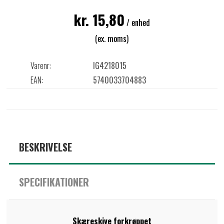
kr. 15,80
/ enhed
(ex. moms)
Varenr:
IG4218015
EAN:
5740033704883
BESKRIVELSE
SPECIFIKATIONER
Skæreskive forkrøppet