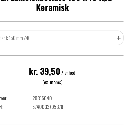
Keramisk
+
riant: 150 mm Z40
kr. 39,50
/ enhed
(ex. moms)
renr:
20315040
N:
5740033705378