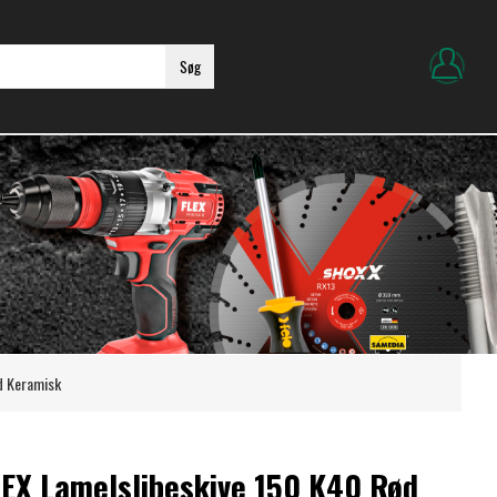
Søg
d Keramisk
BEX Lamelslibeskive 150 K40 Rød