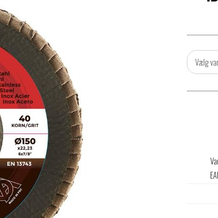
Vælg va
Va
EA