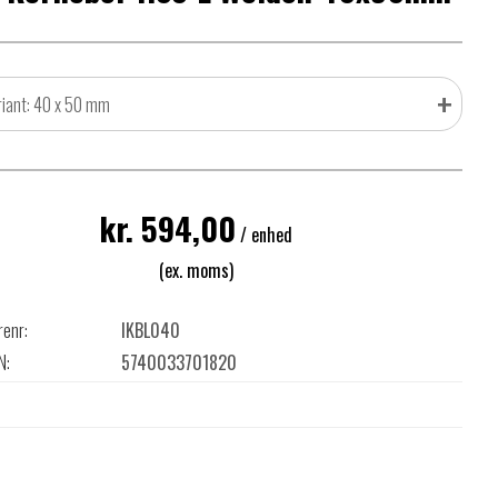
+
riant: 40 x 50 mm
kr. 594,00
/ enhed
(ex. moms)
renr:
IKBL040
N:
5740033701820