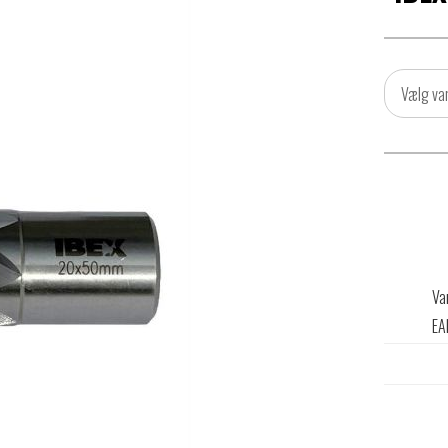
Vælg va
Va
EA