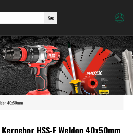
Søg
eldon 40x50mm
X Kernebor HSS-E Weldon 40x50mm