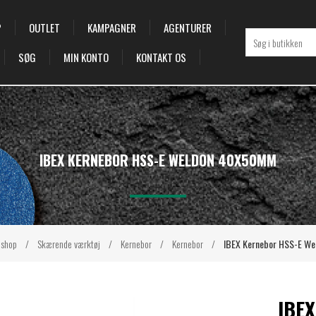
P
OUTLET
KAMPAGNER
AGENTURER
SØG
MIN KONTO
KONTAKT OS
IBEX KERNEBOR HSS-E WELDON 40X50MM
shop
/
Skærende værktøj
/
Kernebor
/
Kernebor
/
IBEX Kernebor HSS-E W
IBE