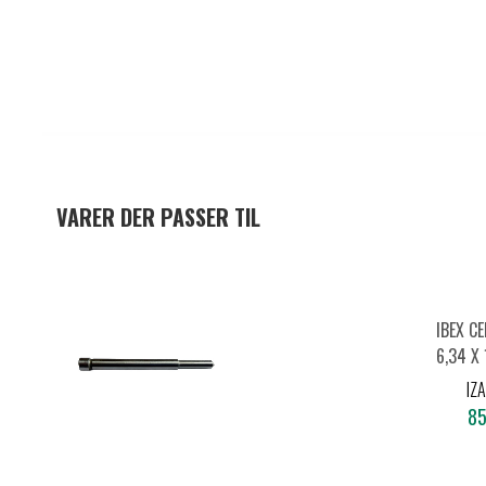
VARER DER PASSER TIL
IBEX C
6,34 X
Ø12-60
IZ
85