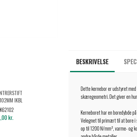
BESKRIVELSE
SPEC
Dette kernebor er udstyret med
ENTRERSTIFT
skæregeometri. Det giver en hur
 102MM IKBL
+IHKLN Ø12-
AK62102
Kerneboret har en boredybde på
17MM
,00 kr.
Velegnet til primært til at bore 
op til 1200 N/mm², varme- og kol
andre hårde metaller.