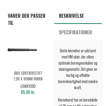
VARER DER PASSER
BESKRIVELSE
TIL
SPECIFIKATIONER
Dette kernebor er udstyret
med HM skær, der sikrer
optimale boreegenskaber og
skæregeometri. Det giver en
IBEX CENTRERSTIFT
hurtig og effektiv
7,98 X 90MM IHKKN
borerehastighed med mindre
Ø18-65MM
IZAK81090
kraft.
85,00 kr.
Kerneboret har en boredybde