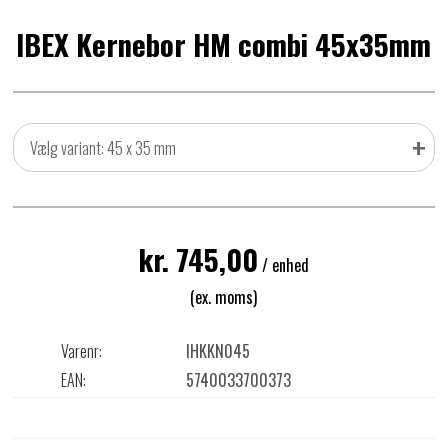
IBEX Kernebor HM combi 45x35mm
+
Vælg variant: 45 x 35 mm
kr. 745,00
/ enhed
(ex. moms)
Varenr:
IHKKN045
EAN:
5740033700373