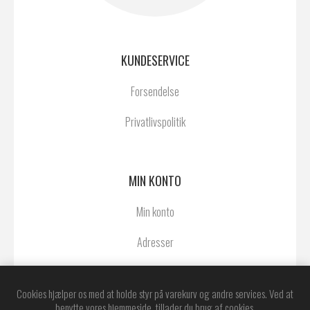
KUNDESERVICE
Forsendelse
Privatlivspolitik
MIN KONTO
Min konto
Adresser
Ordrer
Cookies hjælper os med at holde styr på varekurv og andre services. Ved at
benytte vores hjemmeside, tillader du brug af cookies.