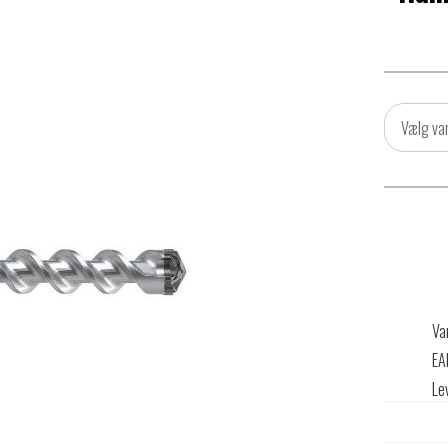
Vælg va
Va
EA
Le