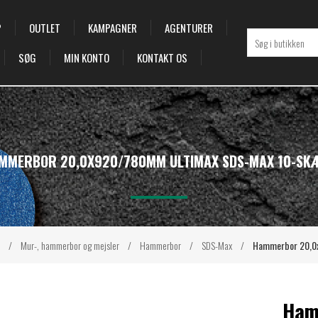
P
OUTLET
KAMPAGNER
AGENTURER
SØG
MIN KONTO
KONTAKT OS
MMERBOR 20,0X920/780MM ULTIMAX SDS-MAX 10-SK
/
Mur-, hammerbor og mejsler
/
Hammerbor
/
SDS-Max
/
Hammerbor 20,0
Ham