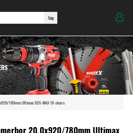
Søg
ÆRS
x920/780mm Ultimax SDS-MAX 10-skærs
merbor 20,0x920/780mm Ultimax