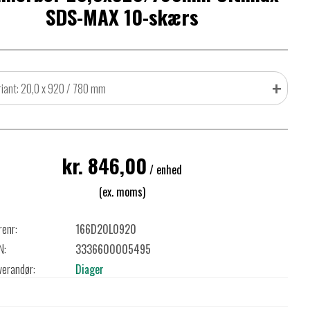
SDS-MAX 10-skærs
+
riant: 20,0 x 920 / 780 mm
kr. 846,00
/ enhed
(ex. moms)
renr:
166D20L0920
N:
3336600005495
verandør:
Diager