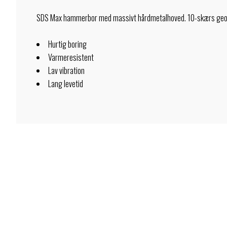
SDS Max hammerbor med massivt hårdmetalhoved. 10-skærs geometr
Hurtig boring
Varmeresistent
Lav vibration
Lang levetid