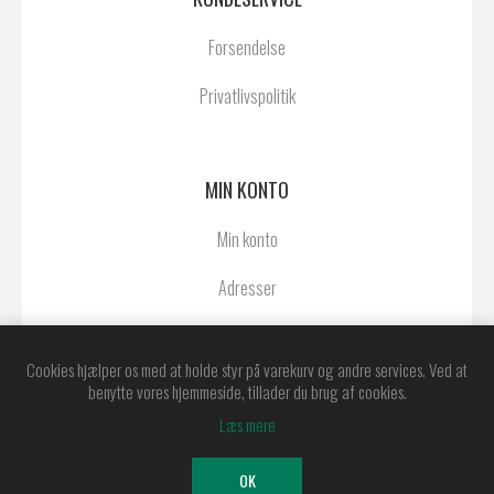
Forsendelse
Privatlivspolitik
MIN KONTO
Min konto
Adresser
Ordrer
Cookies hjælper os med at holde styr på varekurv og andre services. Ved at
benytte vores hjemmeside, tillader du brug af cookies.
Læs mere
Powered by
nopCommerce
Copyright © 2026 Østerby Agentur A/S. Alle
OK
rettigheder forbeholdt.