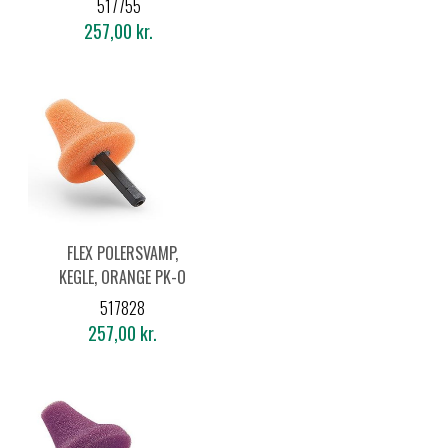
517755
257,00 kr.
FLEX POLERSVAMP,
KEGLE, ORANGE PK-O
35 HEX (5 STK.)
517828
257,00 kr.