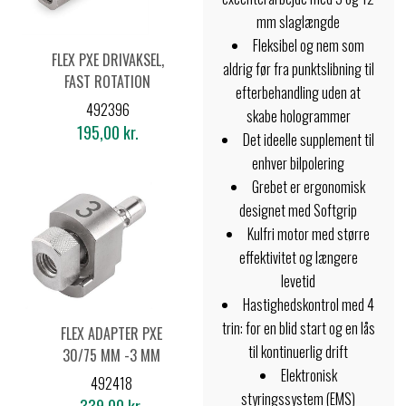
mm slaglængde
Fleksibel og nem som
FLEX PXE DRIVAKSEL,
aldrig før fra punktslibning til
FAST ROTATION
efterbehandling uden at
492396
skabe hologrammer
195,00 kr.
Det ideelle supplement til
enhver bilpolering
Grebet er ergonomisk
designet med Softgrip
Kulfri motor med større
effektivitet og længere
levetid
Hastighedskontrol med 4
trin: for en blid start og en lås
FLEX ADAPTER PXE
til kontinuerlig drift
30/75 MM -3 MM
Elektronisk
UDSVING
492418
styringssystem (EMS)