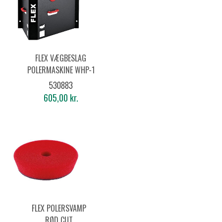
FLEX VÆGBESLAG
POLERMASKINE WHP-1
AC/DC
530883
605,00 kr.
FLEX POLERSVAMP
RØD CUT