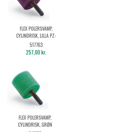
FLEX POLERSVAMP,
CYLINDRISK, LILLA PZ-
V 35 HEX (5 STK.)
517763
257,00 kr.
FLEX POLERSVAMP,
CYLINDRISK, GRØN
PZ-G 35 HEX (5 STK.)