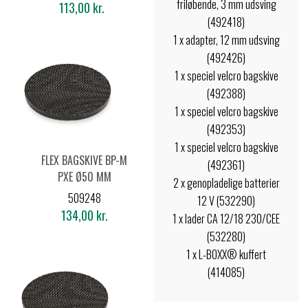
friløbende, 3 mm udsving
113,00 kr.
(492418)
1 x adapter, 12 mm udsving
(492426)
1 x speciel velcro bagskive
(492388)
1 x speciel velcro bagskive
(492353)
1 x speciel velcro bagskive
FLEX BAGSKIVE BP-M
(492361)
PXE Ø50 MM
2 x genopladelige batterier
509248
12 V (532290)
134,00 kr.
1 x lader CA 12/18 230/CEE
(532280)
1 x L-BOXX® kuffert
(414085)