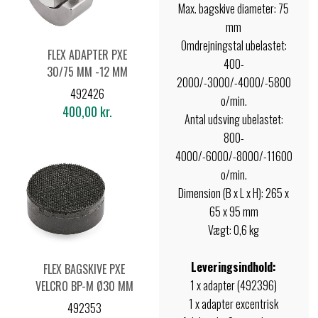
Max. bagskive diameter: 75
mm
Omdrejningstal ubelastet:
FLEX ADAPTER PXE
400-
30/75 MM -12 MM
2000/-3000/-4000/-5800
UDSVING
492426
o/min.
400,00 kr.
Antal udsving ubelastet:
800-
4000/-6000/-8000/-11600
o/min.
Dimension (B x L x H): 265 x
65 x 95 mm
Vægt: 0,6 kg
Leveringsindhold:
FLEX BAGSKIVE PXE
1 x adapter (492396)
VELCRO BP-M Ø30 MM
1 x adapter excentrisk
492353