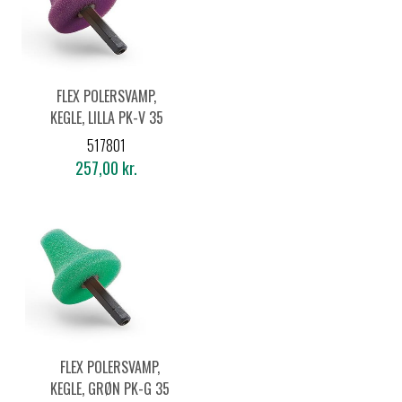
FLEX POLERSVAMP,
KEGLE, LILLA PK-V 35
HEX (5 STK.)
517801
257,00 kr.
FLEX POLERSVAMP,
KEGLE, GRØN PK-G 35