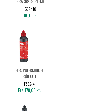
GRÅ 38X38 PT-MF
380
532418
180,00 kr.
FLEX POLERMIDDEL
RØD CUT
F532-4
Fra 170,00 kr.