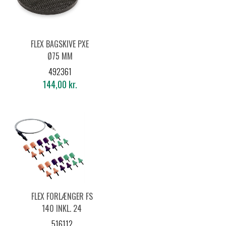
FLEX BAGSKIVE PXE
Ø75 MM
492361
144,00 kr.
FLEX FORLÆNGER FS
140 INKL. 24
POLERKEGLER/SÆT
516112