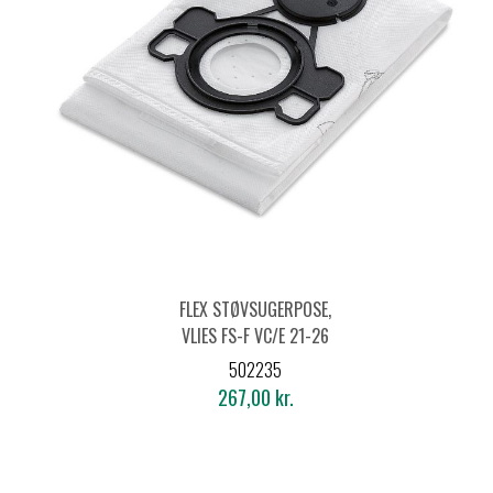
FLEX STØVSUGERPOSE,
VLIES FS-F VC/E 21-26
L(5 STK.)
502235
267,00 kr.