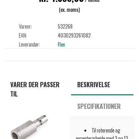
(ex. moms)
Varenr:
532268
EAN:
4030293261082
Leverandør:
Flex
VARER DER PASSER
BESKRIVELSE
TIL
SPECIFIKATIONER
Til roterende og
excenterarbejde med 3 og 12