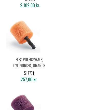
2.102,00 kr.
FLEX POLERSVAMP,
CYLINDRISK, ORANGE
PZ-O 35 HEX (5 STK.)
517771
257,00 kr.