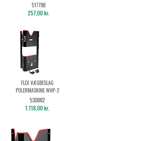
HEX (5 STK.)
517798
257,00 kr.
FLEX VÆGBESLAG
POLERMASKINE WHP-2
AC/DC
530882
1.118,00 kr.