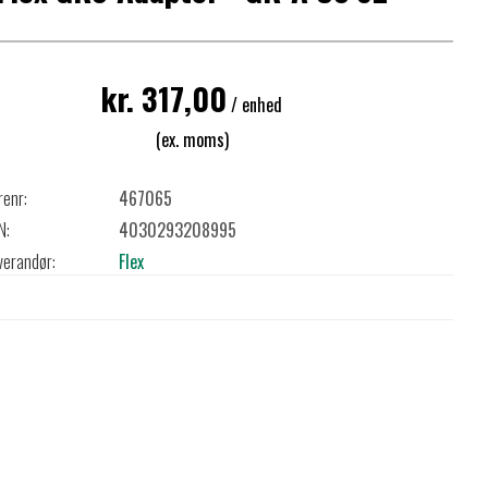
kr. 317,00
/ enhed
(ex. moms)
renr:
467065
N:
4030293208995
verandør:
Flex