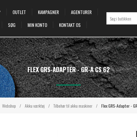
P
OUTLET
KAMPAGNER
AGENTURER
SØG
MIN KONTO
KONTAKT OS
FLEX GRS-ADAPTER - GR-A CS 62
Webshop
/
Akku værktøj
/
Tilbehør til akku maskiner
/
Flex GRS-Adapter - G