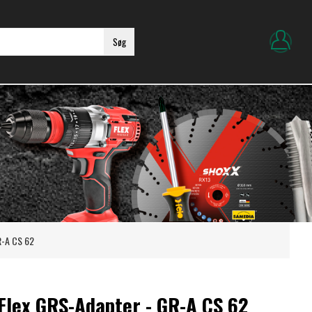
Søg
R-A CS 62
Flex GRS-Adapter - GR-A CS 62