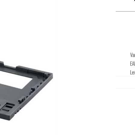
Va
EA
Le