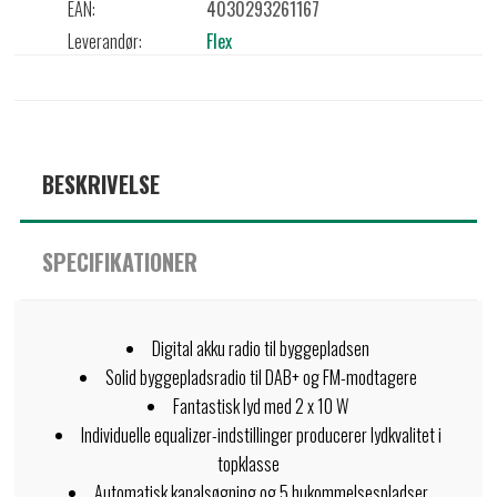
EAN:
4030293261167
Leverandør:
Flex
BESKRIVELSE
SPECIFIKATIONER
Digital akku radio til byggepladsen
Solid byggepladsradio til DAB+ og FM-modtagere
Fantastisk lyd med 2 x 10 W
Individuelle equalizer-indstillinger producerer lydkvalitet i
topklasse
Automatisk kanalsøgning og 5 hukommelsespladser