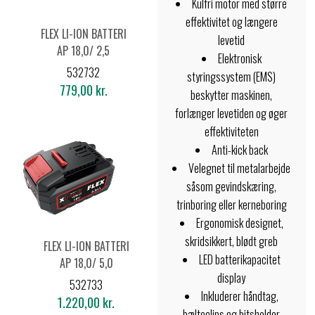
Kulfri motor med større
effektivitet og længere
FLEX LI-ION BATTERI
levetid
AP 18,0/ 2,5
Elektronisk
532732
styringssystem (EMS)
779,00 kr.
beskytter maskinen,
forlænger levetiden og øger
effektiviteten
Anti-kick back
Velegnet til metalarbejde
såsom gevindskæring,
trinboring eller kerneboring
Ergonomisk designet,
skridsikkert, blødt greb
FLEX LI-ION BATTERI
LED batterikapacitet
AP 18,0/ 5,0
display
532733
Inkluderer håndtag,
1.220,00 kr.
bælteclips og bitsholder