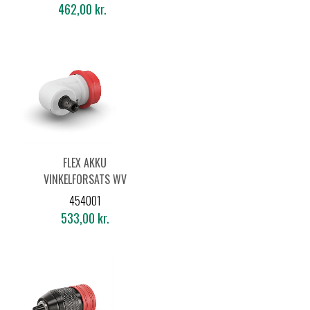
462,00 kr.
FLEX AKKU
VINKELFORSATS WV
18.0-EC
454001
533,00 kr.