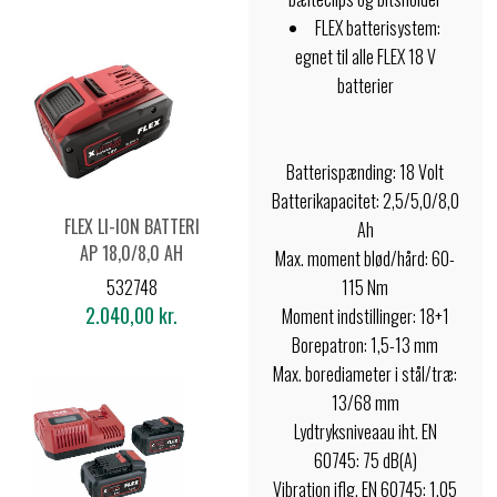
FLEX batterisystem:
egnet til alle FLEX 18 V
batterier
Batterispænding: 18 Volt
Batterikapacitet: 2,5/5,0/8,0
FLEX LI-ION BATTERI
Ah
AP 18,0/8,0 AH
Max. moment blød/hård: 60-
532748
115 Nm
2.040,00 kr.
Moment indstillinger: 18+1
Borepatron: 1,5-13 mm
Max. borediameter i stål/træ:
13/68 mm
Lydtryksniveaau iht. EN
60745: 75 dB(A)
Vibration iflg. EN 60745: 1,05