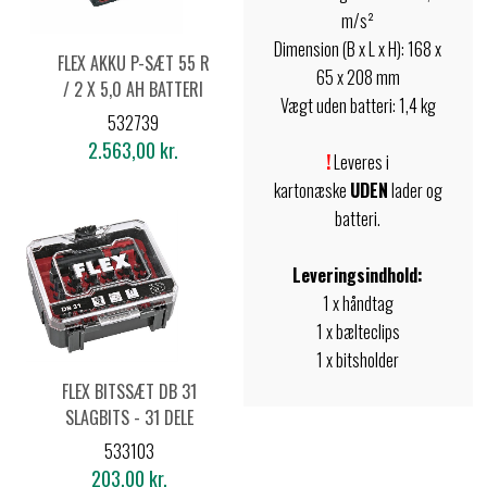
m/s²
Dimension (B x L x H): 168 x
FLEX AKKU P-SÆT 55 R
65 x 208 mm
/ 2 X 5,0 AH BATTERI
Vægt uden batteri: 1,4 kg
+ LADER
532739
2.563,00 kr.
!
Leveres i
kartonæske
UDEN
lader og
batteri.
Leveringsindhold:
1 x håndtag
1 x bælteclips
1 x bitsholder
FLEX BITSSÆT DB 31
SLAGBITS - 31 DELE
533103
203,00 kr.