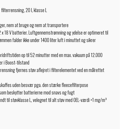
lterrensning, 20 l, klasse L
ger, nem at bruge og nem at transportere
x 18 V batterier. Luftgennemstrømning og ydelse er optimeret til
ømmen falder ikke under 1400 liter luft i minuttet og sikrer
eridriftstiden op til 52 minutter med en max. vakuum på 12.000
er i Boost-tilstand
rrensning fjernes støv aflejret i filterelementet ved en målrettet
skaffes uden besvær pga. den stærke fleecefilterpose
 som beskytter batterierne mod snavs og fugt
dt til støvklasse L, velegnet til alt støv med OEL-værdi >1 mg/m³