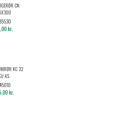
FUGERØR CN
6X300
85530
,00 kr.
UMRØR KC 32
KU AS
45010
,00 kr.