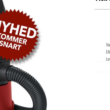
Va
EA
Le