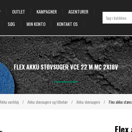
P
OUTLET
KAMPAGNER
AGENTURER
SØG
MIN KONTO
KONTAKT OS
FLEX AKKU STØVSUGER VCE 22 M MC 2X18V
Akku værktøj
/
Akku støvsugere og tilbehør
/
Akku støvsugere
/
Flex akku stø
Flex