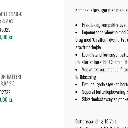
Kompakt støvsuger med manuel fi
APTER SAD-C
5-32 AS
Praktisk og kompakt støvsu
45029
Imponerende ydeevne med 2 
,00 kr.
brug med "Giraffen", dvs. luftstr
støvfrit arbejde
Eco-tilstand forlænger batt
Pa, eller en køretid på 30 minutt
Ved at aktivere manuel filte
-ION BATTERI
luftblæsning
18,0/ 2,5
Det udsugede støv kan bort
Seperat batteriopbevaring,
32732
,00 kr.
Sikkerhedsstøvsuger, godken
Batterispænding: 18 Volt