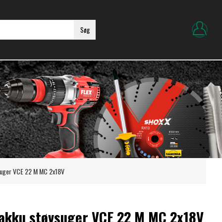
Søg
vsuger VCE 22 M MC 2x18V
 akku støvsuger VCE 22 M MC 2x18V