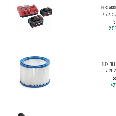
FLEX AKK
/ 2 X 5
+
5
2.56
FLEX FIL
VC/E 2
3
421