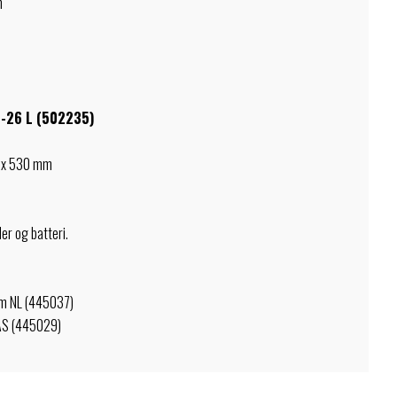
h
1-26 L (502235)
2 x 530 mm
er og batteri.
4m NL (445037)
AS (445029)