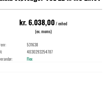
kr. 6.038,00
/ enhed
(ex. moms)
renr:
531638
N:
4030293254787
verandør:
Flex