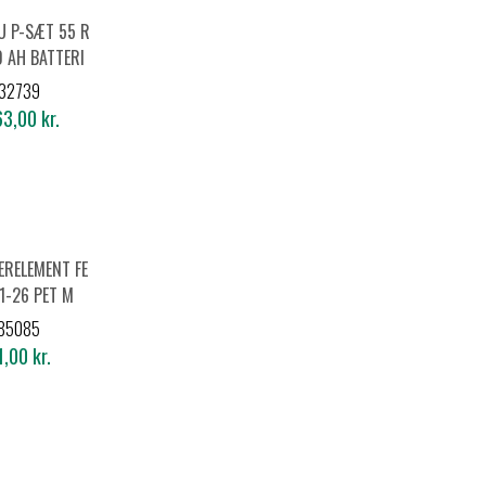
U P-SÆT 55 R
,0 AH BATTERI
 LADER
32739
3,00 kr.
TERELEMENT FE
1-26 PET M
85085
,00 kr.