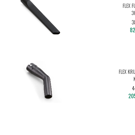
FLEX 
3
3
82
FLEX KR
4
205