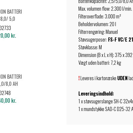
Batterikapacitet: 2,5/5,0/8,0 A
Max. volumen flow: 2.300 l/min.
-ION BATTERI
Filteroverflade: 3.000 m²
18,0/ 5,0
Beholdervolumen: 20 l
32733
Filterrengøring: Manuel
0,00 kr.
Støvsugerposer:
FS-F VC/E 2
Støvklasse: M
Dimension (B x L x H): 375 x 39
Vægt uden batteri: 7,2 kg
-ION BATTERI
!
Leveres i kartonæske
UDEN
lad
,0/8,0 AH
32748
Leveringsindhold:
0,00 kr.
1 x støvsugerslange SH-C 32x
1 x mundstykke SAD-C D25-32 