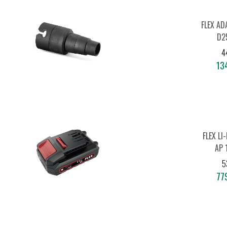
FLEX AD
D2
4
134
FLEX LI
AP 
5
779