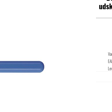
udsk
Va
EA
Le