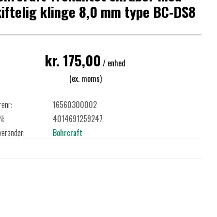
iftelig klinge 8,0 mm type BC-DS8
kr. 175,00
/ enhed
(ex. moms)
renr:
16560300002
N:
4014691259247
verandør:
Bohrcraft