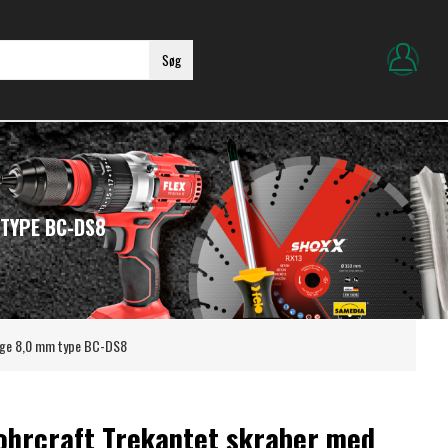
Søg
 TYPE BC-DS8
inge 8,0 mm type BC-DS8
ohrcraft Trekantet skraber med