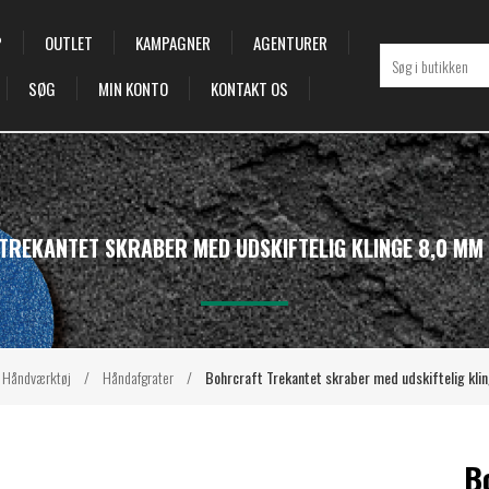
P
OUTLET
KAMPAGNER
AGENTURER
SØG
MIN KONTO
KONTAKT OS
REKANTET SKRABER MED UDSKIFTELIG KLINGE 8,0 MM
Håndværktøj
/
Håndafgrater
/
Bohrcraft Trekantet skraber med udskiftelig kl
B