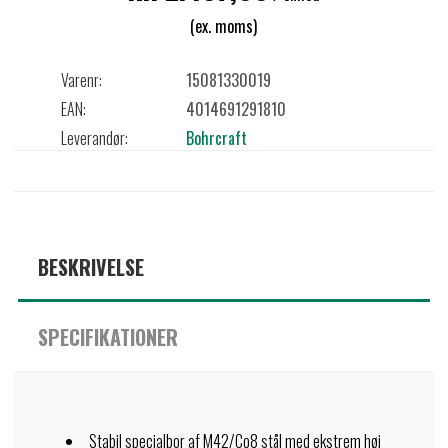
(ex. moms)
Varenr:
15081330019
EAN:
4014691291810
Leverandør:
Bohrcraft
BESKRIVELSE
SPECIFIKATIONER
Stabil specialbor af M42/Co8 stål med ekstrem høj