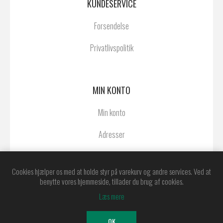
KUNDESERVICE
Forsendelse
Privatlivspolitik
MIN KONTO
Min konto
Adresser
Ordrer
Cookies hjælper os med at holde styr på varekurv og andre services. Ved at
benytte vores hjemmeside, tillader du brug af cookies.
Læs mere
Powered by
nopCommerce
Copyright © 2026 Østerby Agentur A/S. Alle
OK