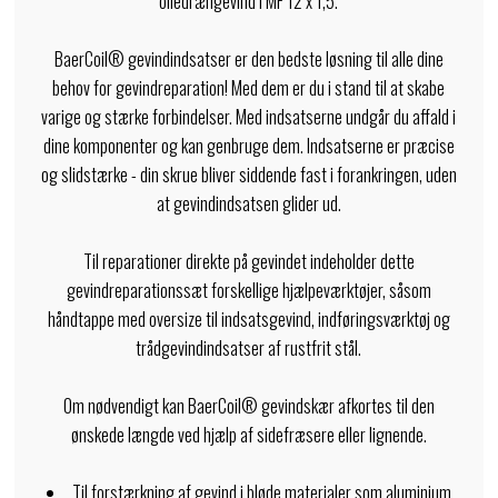
oliedrængevind i MF 12 x 1,5.
BaerCoil® gevindindsatser er den bedste løsning til alle dine
behov for gevindreparation! Med dem er du i stand til at skabe
varige og stærke forbindelser. Med indsatserne undgår du affald i
dine komponenter og kan genbruge dem. Indsatserne er præcise
og slidstærke - din skrue bliver siddende fast i forankringen, uden
at gevindindsatsen glider ud.
Til reparationer direkte på gevindet indeholder dette
gevindreparationssæt forskellige hjælpeværktøjer, såsom
håndtappe med oversize til indsatsgevind, indføringsværktøj og
trådgevindindsatser af rustfrit stål.
Om nødvendigt kan BaerCoil® gevindskær afkortes til den
ønskede længde ved hjælp af sidefræsere eller lignende.
Til forstærkning af gevind i bløde materialer som aluminium