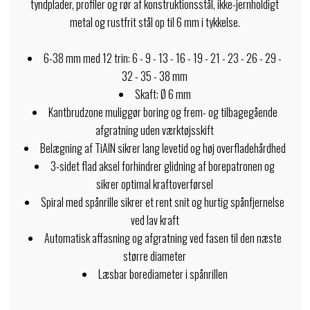
tyndplader, profiler og rør af konstruktionsstål, ikke-jernholdigt
metal og rustfrit stål op til 6 mm i tykkelse.
6-38 mm med 12 trin: 6 - 9 - 13 - 16 - 19 - 21 - 23 - 26 - 29 -
32 - 35 - 38 mm
Skaft: Ø 6 mm
Kantbrudzone muliggør boring og frem- og tilbagegående
afgratning uden værktøjsskift
Belægning af TiAlN sikrer lang levetid og høj overfladehårdhed
3-sidet flad aksel forhindrer glidning af borepatronen og
sikrer optimal kraftoverførsel
Spiral med spånrille sikrer et rent snit og hurtig spånfjernelse
ved lav kraft
Automatisk affasning og afgratning ved fasen til den næste
større diameter
Læsbar borediameter i spånrillen