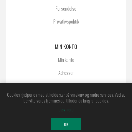
Forsendelse
Privatlivspolitik
MIN KONTO
Min konto
Adresser
Ordrer
Cookies hjælper os med at holde styr på varekurv og andre services. Ved at
benytte vores hjemmeside, tillader du brug af cookies.
Læs mere
Powered by
nopCommerce
Copyright © 2026 Østerby Agentur A/S. Alle
OK
rettigheder forbeholdt.