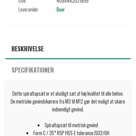
EAN:
4058462021695
Leverandør:
Baer
BESKRIVELSE
SPECIFIKATIONER
Dette spiraltapsæt er et alsidigt sæt af høj kvalitet til alle behov.
De metriske gevindskærere fra M3 til M12 gør det muligt at skære
indvendigt gevind.
Spiraltapsæt til metrisk gevind
Form C / 35° RSP HSS-E tolerance ISO2/6H