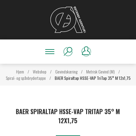
Hjem
/
Webshop
/
Gevindskæring
/
Metrisk Gevind (M)
/
Spiral- og spånbrydertappe
/
BAER Spiraltap HSSE-VAP TriTap 35° M 12x1,75
BAER SPIRALTAP HSSE-VAP TRITAP 35° M
12X1,75