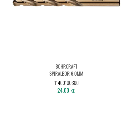
BOHRCRAFT
SPIRALBOR 6,0MM
DIN 338 HSS-E CO5
11400100600
24,00 kr.