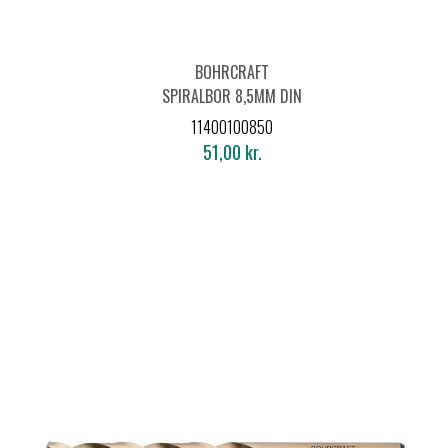
BOHRCRAFT
SPIRALBOR 8,5MM DIN
338 HSS-E CO5
11400100850
51,00 kr.