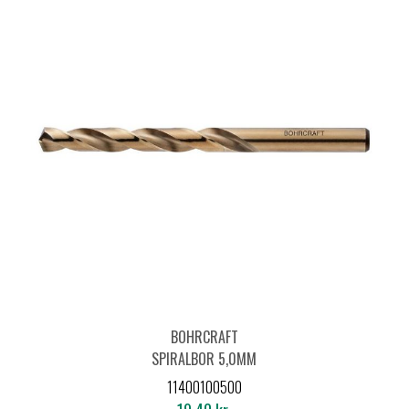
BOHRCRAFT
SPIRALBOR 5,0MM
DIN 338 HSS-E CO5
11400100500