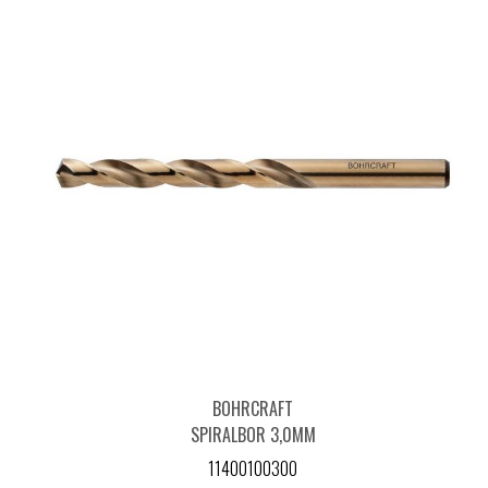
BOHRCRAFT
SPIRALBOR 3,0MM
DIN 338 HSS-E CO5
11400100300