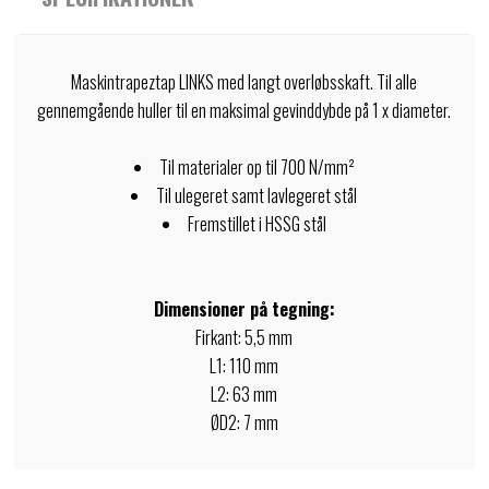
Maskintrapeztap LINKS med langt overløbsskaft. Til alle
gennemgående huller til en maksimal gevinddybde på 1 x diameter.
Til materialer op til 700 N/mm²
Til ulegeret samt lavlegeret stål
Fremstillet i HSSG stål
Dimensioner på tegning:
Firkant: 5,5 mm
L1: 110 mm
L2: 63 mm
ØD2: 7 mm