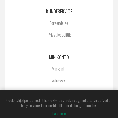
KUNDESERVICE
Forsendelse
Privatlivspolitik
MIN KONTO
Min konto
Adresser
Ordrer
Cookies hjælper os med at holde styr på varekurv og andre services. Ved at
benytte vores hjemmeside, tillader du brug af cookies.
Læs mere