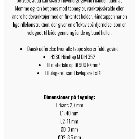
betyder, at du kan skære indvendigt gevind i hånden uden at
klemme og kan betjenes med tapnøgler, værktøjsskralde eller
andre holdeværktøjer med en firkantet holder. Håndtappen har en
lige rillekonstruktion, der giver en effektiv spånfjernelse, som er
velegnet til både gennemgående og bund huller.
Dansk udførelse hvor alle tappe skærer fuldt gevind
HSSG Håndtap M DIN 352
Til materiale op til 900 N/mm²
Til ulegeret samt lavlegeret stål
Dimensioner på tegning:
Firkant: 2,7 mm
L1: 40 mm
L2: 11 mm
ØD: 3 mm
ØD2: 3,5 mm