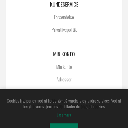
KUNDESERVICE
Forsendelse
Privatlivspolitik
MIN KONTO
Min konto
Adresser
Ordrer
Cookies hjælper os med at holde styr på varekurv og andre services. Ved at
benytte vores hjemmeside, tillader du brug af cookies.
Læs mere
Powered by
nopCommerce
Copyright © 2026 Østerby Agentur A/S. Alle