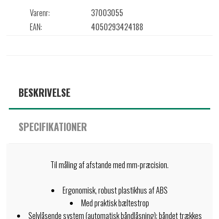
Varenr:
37003055
EAN:
4050293424188
BESKRIVELSE
SPECIFIKATIONER
Til måling af afstande med mm-præcision.
Ergonomisk, robust plastikhus af ABS
Med praktisk bæltestrop
Selvlåsende system (automatisk båndlåsning); båndet trækkes